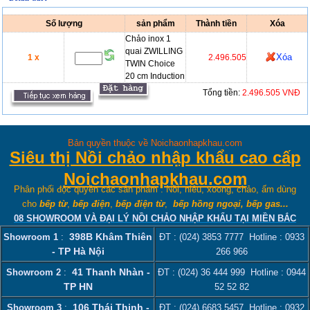
Số lượng
sản phẩm
Thành tiền
Xóa
Chảo inox 1
quai ZWILLING
Xóa
1 x
2.496.505
TWIN Choice
20 cm Induction
Tổng tiền:
2.496.505 VNĐ
Bản quyền thuộc về Noichaonhapkhau.com
Siêu thị Nồi chảo nhập khẩu cao cấp
Noichaonhapkhau.com
Phân phối độc quyền các sản phẩm : Nồi, niêu, xoong, chảo, ấm dùng
cho
bếp từ
,
bếp điện
,
bếp điện từ
,
bếp hồng ngoại, bếp gas...
08 SHOWROOM VÀ ĐẠI LÝ NỒI CHẢO NHẬP KHẨU TẠI MIỀN BẮC
398B Khâm Thiên
Showroom 1
:
ĐT :
(024) 3853 7777
Hotline :
0933
- TP Hà Nội
266 966
41 Thanh Nhàn -
Showroom 2
:
ĐT :
(024) 36 444 999
Hotline :
0944
TP HN
52 52 82
106 Thái Thịnh -
Showroom 3
:
ĐT :
(024) 6683 5457
. Hotline :
0932