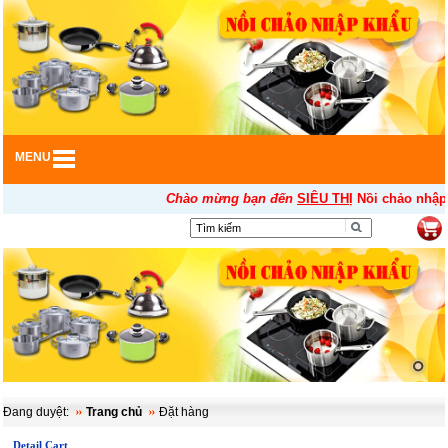
MENU
Chào mừng bạn đến
SIÊU THỊ
Nồi chảo nhập k
▼
Đang duyệt:
Trang chủ
Đặt hàng
Detail Cart