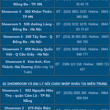
Đống Đa - TP. HN
35 65 75
302 Khâm Thiên -
Showroom 4
:
ĐT :
(024) 3851 3333
Hotline :
0943
TP HN
980 890
530 đường Láng -
Showroom 5
:
ĐT :
(024) 3232 1078
. Hotline :
0943
Đống Đa - Hà Nội
83 73 63
268 Tây Sơn - Q
Showroom 6
:
ĐT :
(024) 36 865 865
. Hotline :
0943
Đống Đa - Hà Nội
365 765
459 Hoàng Quốc
Showroom 7
:
ĐT :
(024) 3688 6565
. Hotline :
0943
Việt - Q Cầu Giấy - Hà Nội
848 777
Kim Anh, Kim
Showroom 8
:
ĐT :
0386 113 158‬
. Hotline :
0983 721
Thành, Hải Dương
(Điện máy Vũ
427
Tuấn)
02 SHOWROOM VÀ ĐẠI LÝ NỒI CHẢO NHẬP KHẨU TẠI MIỀN TRUNG
652 Nguyễn Hữu
Showroom 1
:
ĐT :
(0236) 3565 365
Hotline :
0904
Thọ - quận Cẩm Lệ - TP Đà
859 934
Nẵng
475 Điện Biên
Showroom 2
: