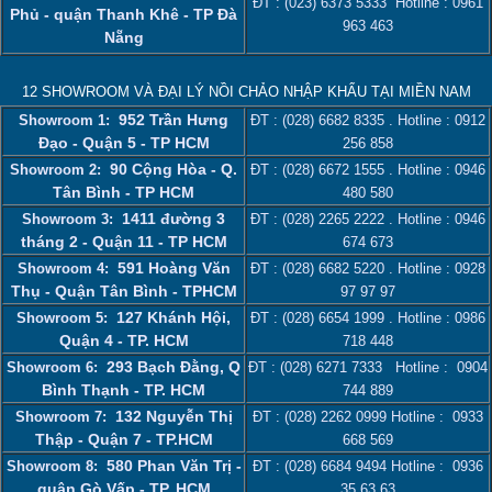
ĐT :
(023) 6373 5333
Hotline :
0961
Phủ - quận Thanh Khê - TP Đà
963 463
Nẵng
12 SHOWROOM VÀ ĐẠI LÝ NỒI CHẢO NHẬP KHẨU TẠI MIỀN NAM
952 Trần Hưng
Showroom 1:
ĐT :
(028) 6682 8335
. Hotline :
0912
Đạo - Quận 5 - TP HCM
256 858
90 Cộng Hòa - Q.
Showroom 2:
ĐT :
(028) 6672 1555
. Hotline :
0946
Tân Bình - TP HCM
480 580
1411 đường 3
Showroom 3:
ĐT :
(028) 2265 2222
. Hotline :
0946
tháng 2 - Quận 11 - TP HCM
674 673
591 Hoàng Văn
Showroom 4:
ĐT :
(028) 6682 5220
. Hotline :
0928
Thụ - Quận Tân Bình - TPHCM
97 97 97
127 Khánh Hội,
Showroom 5:
ĐT :
(028) 6654 1999
. Hotline :
0986
Quận 4 - TP. HCM
718 448
293 Bạch Đằng, Q
Showroom 6:
ĐT :
(028) 6271 7333
Hotline :
0904
Bình Thạnh - TP. HCM
744 889
132 Nguyễn Thị
Showroom 7:
ĐT :
(028) 2262 0999
Hotline :
0933
Thập - Quận 7 - TP.HCM
668 569
580 Phan Văn Trị -
Showroom 8:
ĐT :
(028) 6684 9494
Hotline :
0936
quận Gò Vấp - TP. HCM
35 63 63