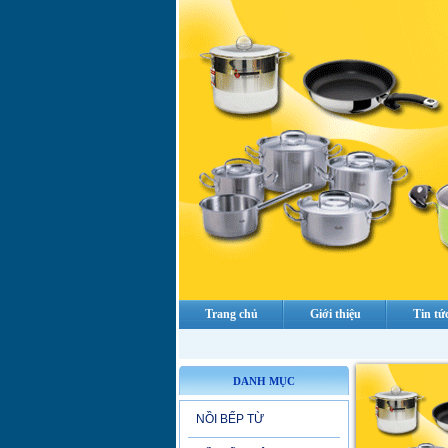
Trang chủ
Giới thiệu
Tin tứ
DANH MỤC
NỒI BẾP TỪ