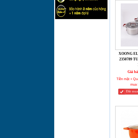
CHẢO CHỐNG
DÍNH
SMARTCOOK
ELMICH 2355826
24CM
CHẢO CHỐNG
DÍNH RED ANGEL
ĐÁY TỪ ELMICH
2354462 28CM
XOONG EL
2350789 
CHẢO VUÔNG
PHỦ SỨ
Giá bá
SMARTCOOK
ELMICH 2355965
Tiền mặt + Qu
14CM
mua 
Đăt mua
CHẢO TRÁNG SỨ
RED ANGLE
ELMICH 2355369
28CM
CHẢO TRÁNG SỨ
RED ANGLE
ELMICH 2355367
24CM