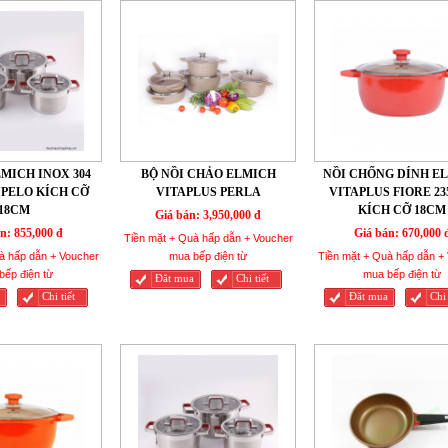
MICH INOX 304
BỘ NỒI CHẢO ELMICH
NỒI CHỐNG DÍNH E
TUPELO KÍCH CỠ
VITAPLUS PERLA
VITAPLUS FIORE 23
18CM
KÍCH CỠ 18CM
Giá bán:
3,950,000 đ
n:
855,000 đ
Giá bán:
670,000 
Tiền mặt + Quà hấp dẫn + Voucher
à hấp dẫn + Voucher
mua bếp điện từ
Tiền mặt + Quà hấp dẫn +
bếp điện từ
mua bếp điện từ
Đăt mua
Chi tiết
Chi tiết
Đăt mua
Chi 