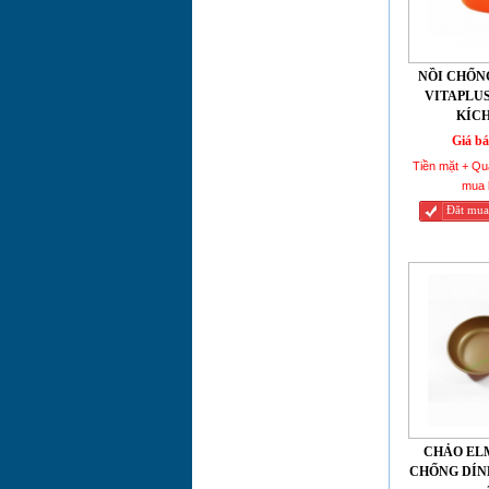
CHẢO CHỐNG
DÍNH VÂN TỔ
ONG
NỒI CHỐN
SMARTCOOK
VITAPLUS
ELMICH 2355845 26CM
KÍCH
Giá bá
CHẢO CHỐNG
DÍNH VÂN TỔ
Tiền mặt + Qu
ONG
mua 
SMARTCOOK
Đăt mua
ELMICH 2355844 24CM
CHẢO TITANIUM
CHỐNG DÍNH
CAO CẤP ELMICH
2355724 28CM
CHẢO TITANIUM
CHỐNG DÍNH
CAO CẤP ELMICH
2355723 26CM
CHẢO TITANIUM
CHẢO EL
CHỐNG DÍNH
CHỐNG DÍNH
CAO CẤP ELMICH