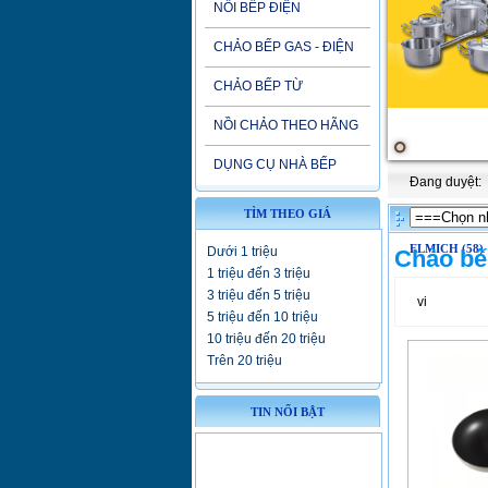
NỒI BẾP ĐIỆN
CHẢO BẾP GAS - ĐIỆN
CHẢO BẾP TỪ
NỒI CHẢO THEO HÃNG
DỤNG CỤ NHÀ BẾP
Đang duyệt:
TÌM THEO GIÁ
ELMICH (58)
Dưới 1 triệu
Chảo bế
1 triệu đến 3 triệu
3 triệu đến 5 triệu
vi
5 triệu đến 10 triệu
10 triệu đến 20 triệu
Trên 20 triệu
TIN NỔI BẬT