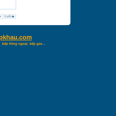
Cuối
apkhau.com
,
bếp hồng ngoại, bếp gas...