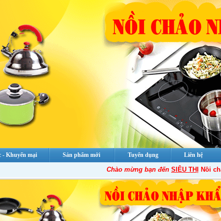
c - Khuyến mại
Sản phẩm mới
Tuyển dụng
Liên hệ
Chào mừng bạn đến
SIÊU THỊ
Nồi chảo nhậ