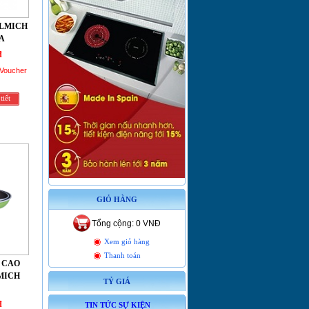
ELMICH
A
đ
 Voucher
tiết
GIỎ HÀNG
Tổng cộng: 0 VNĐ
Xem giỏ hàng
Thanh toán
 CAO
MICH
TỶ GIÁ
đ
TIN TỨC SỰ KIỆN