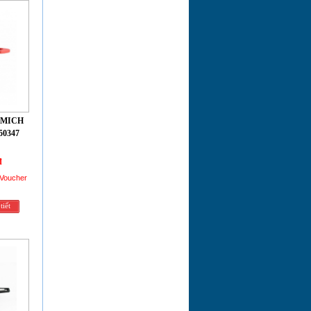
LMICH
50347
đ
 Voucher
tiết