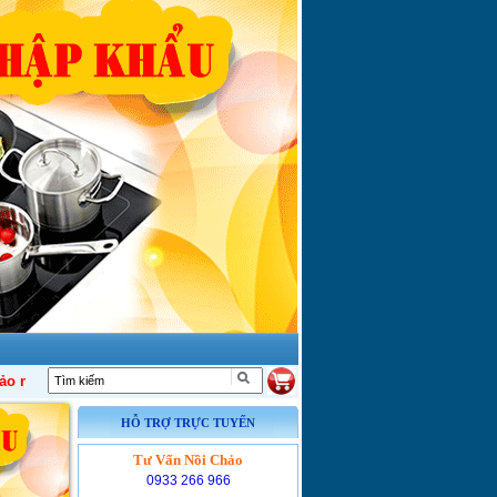
p khẩu Nhật, Hàn Quốc, Tây Ban Nha, Đức, Pháp, Ý lớn nhất Việt Nam !
HỖ TRỢ TRỰC TUYẾN
Tư Vấn Nồi Chảo
0933 266 966