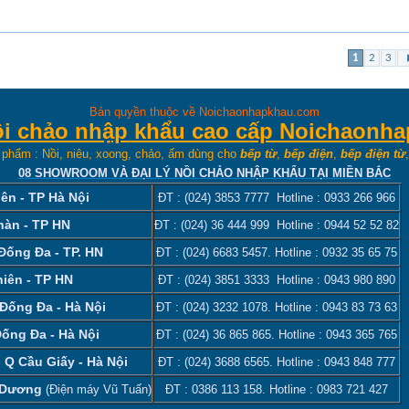
1
2
3
Bản quyền thuộc về Noichaonhapkhau.com
Nồi chảo nhập khẩu cao cấp Noichaonh
 phẩm : Nồi, niêu, xoong, chảo, ấm dùng cho
bếp từ
,
bếp điện
,
bếp điện từ
08 SHOWROOM VÀ ĐẠI LÝ NỒI CHẢO NHẬP KHẨU TẠI MIỀN BẮC
ên - TP Hà Nội
ĐT :
(024) 3853 7777
Hotline :
0933 266 966
hàn - TP HN
ĐT :
(024) 36 444 999
Hotline :
0944 52 52 82
 Đống Đa - TP. HN
ĐT :
(024) 6683 5457
. Hotline :
0932 35 65 75
iên - TP HN
ĐT :
(024) 3851 3333
Hotline :
0943 980 890
Đống Đa - Hà Nội
ĐT :
(024) 3232 1078
. Hotline :
0943 83 73 63
Đống Đa - Hà Nội
ĐT :
(024) 36 865 865
. Hotline :
0943 365 765
 Q Cầu Giấy - Hà Nội
ĐT :
(024) 3688 6565
. Hotline :
0943 848 777
i Dương
(Điện máy Vũ Tuấn)
ĐT :
0386 113 158‬
. Hotline :
0983 721 427