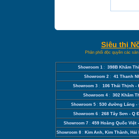
Siêu thị 
Phân phối độc quyền các sản
398B Khâm Thi
Showroom 1
:
41 Thanh N
Showroom 2
:
106 Thái Thịnh -
Showroom 3
:
302 Khâm Th
Showroom 4
:
530 đường Láng - 
Showroom 5
:
268 Tây Sơn - Q 
Showroom 6
:
459 Hoàng Quốc Việt -
Showroom 7
:
Kim Anh, Kim Thành, Hả
Showroom 8
: