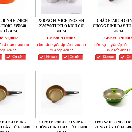
G DÍNH ELMICH
XOONG ELMICH INOX 304
CHẢO ELMICH CÓ 
 FIORE 2350348
2350790 TUPELO KÍCH CỠ
CHỐNG DÍNH ĐÁY TỪ 
 CỠ 22CM
20CM
28CM
n:
720,000 đ
Giá bán:
939,000 đ
Giá bán:
720,000 
à hấp dẫn + Voucher
Tiền mặt + Quà hấp dẫn + Voucher
Tiền mặt + Quà hấp dẫn +
bếp điện từ
mua bếp điện từ
mua bếp điện từ
Chi tiết
Đăt mua
Chi tiết
Đăt mua
Chi 
MICH CÓ VUNG
CHẢO ELMICH CÓ VUNG
CHẢO SÂU LÒNG ELM
 ĐÁY TỪ EL6489
CHỐNG DÍNH ĐÁY TỪ EL6488
VUNG ĐÁY TỪ EL649