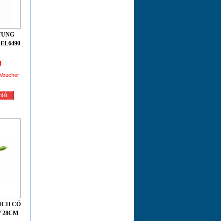
VUNG
EL6490
đ
 Voucher
tiết
ICH CÓ
7 28CM