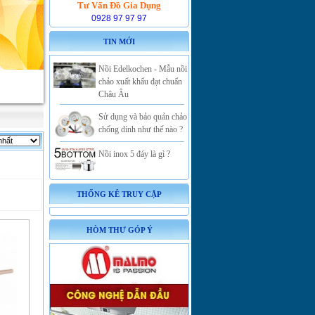
Tư Vấn Đồ Gia Dụng
0928 97 97 97
TIN MỚI
Nồi Edelkochen - Mẫu nồi
chảo xuất khẩu đạt chuẩn
Châu Âu
Sử dụng và bảo quản chảo
chống dính như thế nào ?
Nồi inox 5 đáy là gì ?
THỐNG KÊ TRUY CẬP
HÒM THƯ GÓP Ý