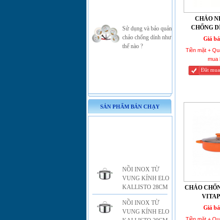
Sử dụng và bảo quản
CHẢO N
chảo chống dính như
CHỐNG DÍ
thế nào ?
Giá bá
Tiền mặt + Qu
mua 
Đăt mua
SẢN PHẨM BÁN CHẠY
NỒI INOX TỪ
VUNG KÍNH ELO
KALLISTO 28CM
CHẢO CHỐN
NỒI INOX TỪ
VITAP
VUNG KÍNH ELO
Giá bá
KALLISTO 20CM
Tiền mặt + Qu