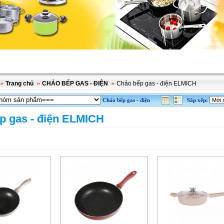
Trang chủ
CHẢO BẾP GAS - ĐIỆN
Chảo bếp gas - điện ELMICH
Chảo bếp gas - điện
Sắp xếp:
p gas - điện ELMICH