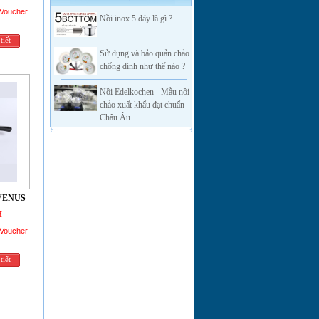
 Voucher
Nồi inox 5 đáy là gì ?
tiết
Sử dụng và bảo quản chảo
chống dính như thế nào ?
Nồi Edelkochen - Mẫu nồi
chảo xuất khẩu đạt chuẩn
Châu Âu
VENUS
đ
 Voucher
tiết