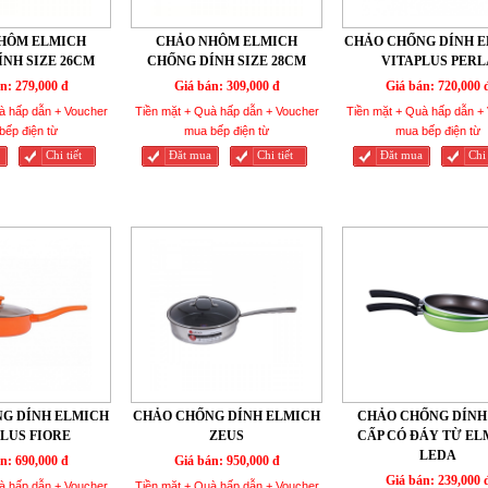
HÔM ELMICH
CHẢO NHÔM ELMICH
CHẢO CHỐNG DÍNH 
NH SIZE 26CM
CHỐNG DÍNH SIZE 28CM
VITAPLUS PERL
n:
279,000 đ
Giá bán:
309,000 đ
Giá bán:
720,000 
à hấp dẫn + Voucher
Tiền mặt + Quà hấp dẫn + Voucher
Tiền mặt + Quà hấp dẫn +
bếp điện từ
mua bếp điện từ
mua bếp điện từ
Chi tiết
Đăt mua
Chi tiết
Đăt mua
Chi 
G DÍNH ELMICH
CHẢO CHỐNG DÍNH ELMICH
CHẢO CHỐNG DÍNH
LUS FIORE
ZEUS
CẤP CÓ ĐÁY TỪ EL
LEDA
n:
690,000 đ
Giá bán:
950,000 đ
Giá bán:
239,000 
à hấp dẫn + Voucher
Tiền mặt + Quà hấp dẫn + Voucher