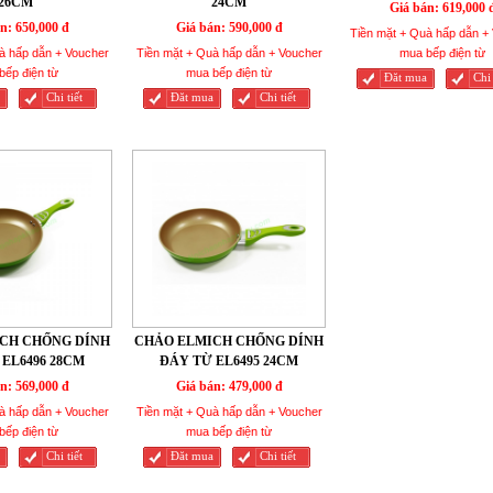
26CM
24CM
Giá bán:
619,000 
n:
650,000 đ
Giá bán:
590,000 đ
Tiền mặt + Quà hấp dẫn +
à hấp dẫn + Voucher
Tiền mặt + Quà hấp dẫn + Voucher
mua bếp điện từ
bếp điện từ
mua bếp điện từ
Đăt mua
Chi 
Chi tiết
Đăt mua
Chi tiết
CH CHỐNG DÍNH
CHẢO ELMICH CHỐNG DÍNH
EL6496 28CM
ĐÁY TỪ EL6495 24CM
n:
569,000 đ
Giá bán:
479,000 đ
à hấp dẫn + Voucher
Tiền mặt + Quà hấp dẫn + Voucher
bếp điện từ
mua bếp điện từ
Chi tiết
Đăt mua
Chi tiết