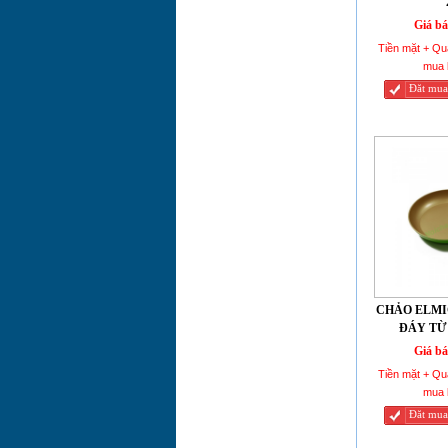
2355722 24CM
Giá bá
CHẢO SỨ CHỐNG
Tiền mặt + Qu
DÍNH
mua 
SMARTCOOK
Đăt mua
ELMICH 2355598
30CM
CHẢO SỨ CHỐNG
DÍNH
SMARTCOOK
ELMICH 2355597
28CM
CHẢO SỨ CHỐNG
DÍNH
SMARTCOOK
ELMICH 2355596
CHẢO ELMI
26CM
ĐÁY TỪ 
Giá bá
Tiền mặt + Qu
mua 
Đăt mua