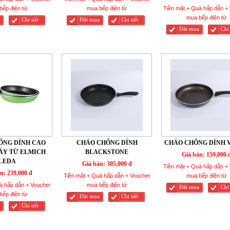
bếp điện từ
mua bếp điện từ
Tiền mặt + Quà hấp dẫn +
mua bếp điện từ
Chi tiết
Đăt mua
Chi tiết
Đăt mua
Chi 
ỐNG DÍNH CAO
CHẢO CHỐNG DÍNH
CHẢO CHỐNG DÍNH 
ÁY TỪ ELMICH
BLACKSTONE
Giá bán:
159,000 
LEDA
Giá bán:
305,000 đ
Tiền mặt + Quà hấp dẫn +
n:
239,000 đ
Tiền mặt + Quà hấp dẫn + Voucher
mua bếp điện từ
à hấp dẫn + Voucher
mua bếp điện từ
Đăt mua
Chi 
bếp điện từ
Đăt mua
Chi tiết
Chi tiết