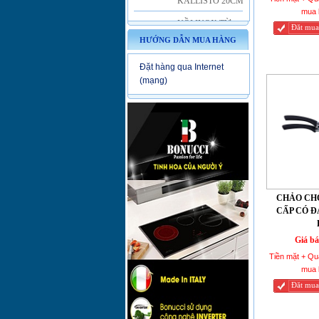
NỒI INOX TỪ
mua 
VUNG KÍNH ELO
Đăt mua
KALLISTO 24CM
HƯỚNG DẪN MUA HÀNG
CHẢO CHỐNG
Đặt hàng qua Internet
DÍNH
SMARTCOOK
(mạng)
ELMICH 2355825
20CM
CHẢO CHỐNG
DÍNH
SMARTCOOK
ELMICH 2355827
26CM
CHẢO CH
CHẢO TITANIUM
CẤP CÓ Đ
CHỐNG DÍNH
ĐÁY TỪ ELMICH
Giá bá
2355605 28CM
Tiền mặt + Qu
CHẢO TITANIUM
mua 
CHỐNG DÍNH
Đăt mua
ĐÁY TỪ ELMICH
2355604 24CM