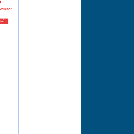
đ
 Voucher
tiết